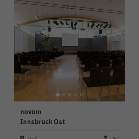
novum
Innsbruck Ost
Tirol
267