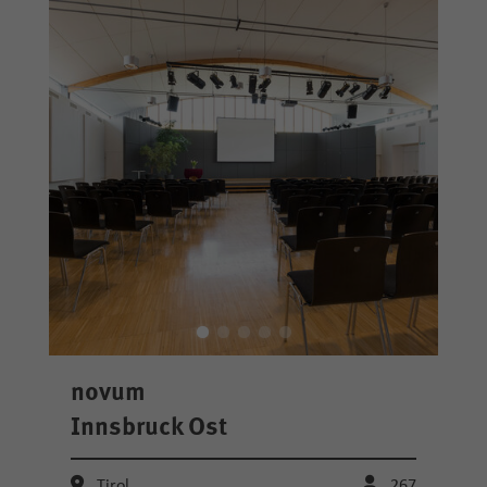
novum
Innsbruck Ost
Tirol
267