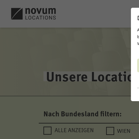
b
W
Unsere Locatio
Nach Bundesland filtern:
WIEN
ALLE ANZEIGEN