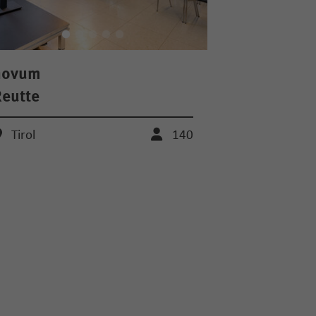
novum
eutte
Tirol
140