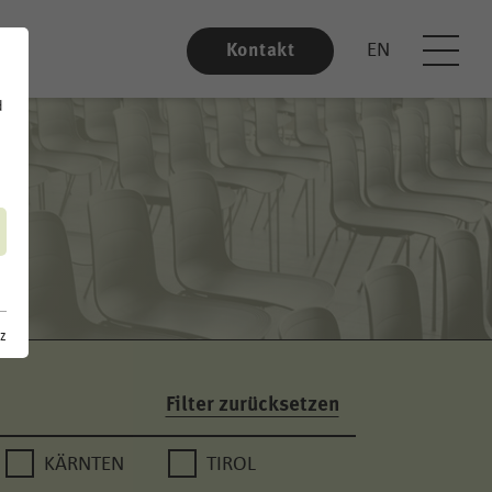
EN
Kontakt
d
z
Filter zurücksetzen
KÄRNTEN
TIROL