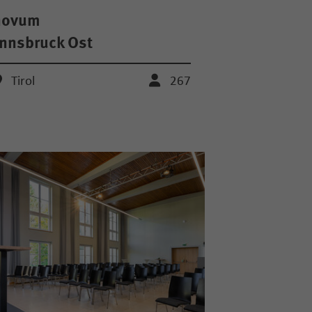
novum
nnsbruck Ost
Tirol
267