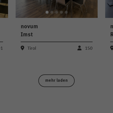
novum
Imst
R
91
Tirol
150
mehr laden