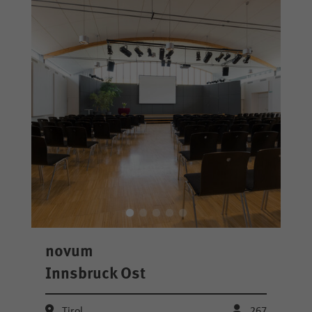
novum
Innsbruck Ost
Tirol
267