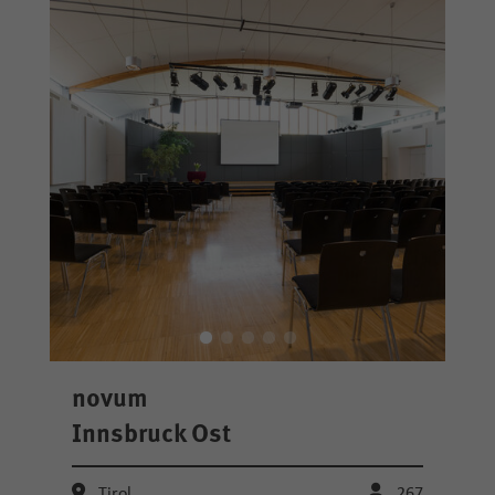
novum
Innsbruck Ost
Tirol
267