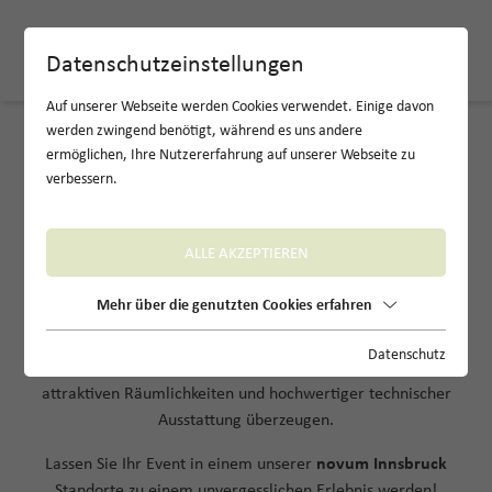
Datenschutzeinstellungen
Auf unserer Webseite werden Cookies verwendet. Einige davon
werden zwingend benötigt, während es uns andere
ermöglichen, Ihre Nutzererfahrung auf unserer Webseite zu
Ihre Eventlocations für jeden Anlass
verbessern.
novum Innsbruck
ALLE AKZEPTIEREN
Ob Kongresse, Messen, Seminare, Feiern oder Vorträge –
Mehr über die genutzten Cookies erfahren
im
novum Innsbruck
finden Sie die perfekte Location für
Ihr Event. Wählen Sie zwischen zwei modernen
Datenschutz
Veranstaltungsorten, die mit flexibler Raumgestaltung,
attraktiven Räumlichkeiten und hochwertiger technischer
Ausstattung überzeugen.
Lassen Sie Ihr Event in einem unserer
novum Innsbruck
Standorte zu einem unvergesslichen Erlebnis werden!