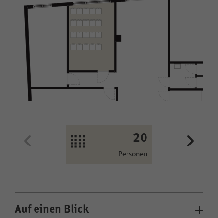
20
12
Personen
Personen
Auf einen Blick