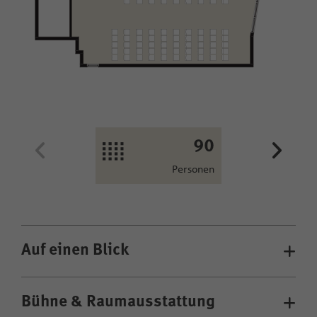
Personen
90
40
Personen
Personen
Auf einen Blick
Bühne & Raumausstattung