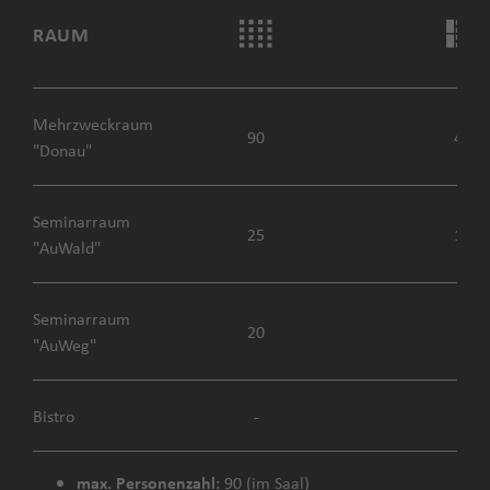
RAUM
Mehrzweckraum
90
40
"Donau"
Seminarraum
25
12
"AuWald"
Seminarraum
20
-
"AuWeg"
Bistro
-
-
max. Personenzahl:
90 (im Saal)