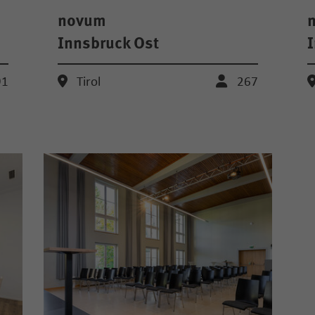
novum
Innsbruck Ost
I
91
Tirol
267