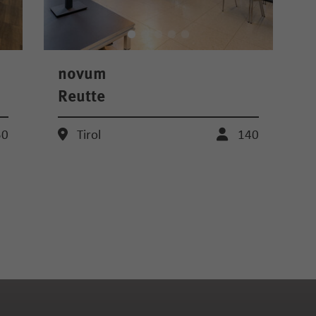
novum
Reutte
50
Tirol
140