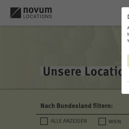
b
W
Unsere Locatio
Nach Bundesland filtern:
WIEN
ALLE ANZEIGEN