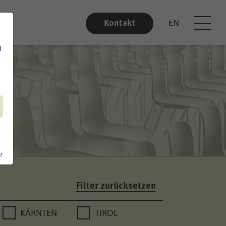
EN
Kontakt
d
z
Filter zurücksetzen
KÄRNTEN
TIROL